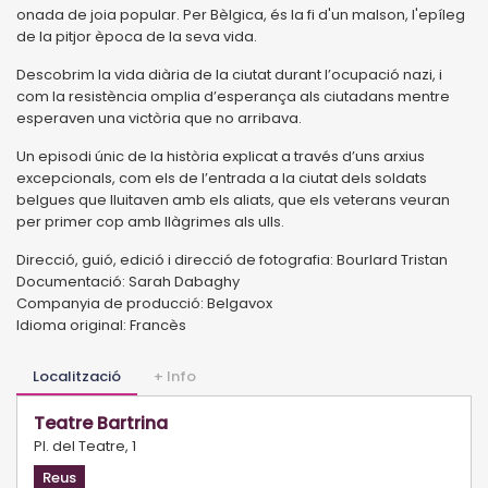
onada de joia popular. Per Bèlgica, és la fi d'un malson, l'epíleg
de la pitjor època de la seva vida.
Descobrim la vida diària de la ciutat durant l’ocupació nazi, i
com la resistència omplia d’esperança als ciutadans mentre
esperaven una victòria que no arribava.
Un episodi únic de la història explicat a través d’uns arxius
excepcionals, com els de l’entrada a la ciutat dels soldats
belgues que lluitaven amb els aliats, que els veterans veuran
per primer cop amb llàgrimes als ulls.
Direcció, guió, edició i direcció de fotografia: Bourlard Tristan
Documentació: Sarah Dabaghy
Companyia de producció: Belgavox
Idioma original: Francès
Localització
+ Info
Teatre Bartrina
Pl. del Teatre, 1
Reus