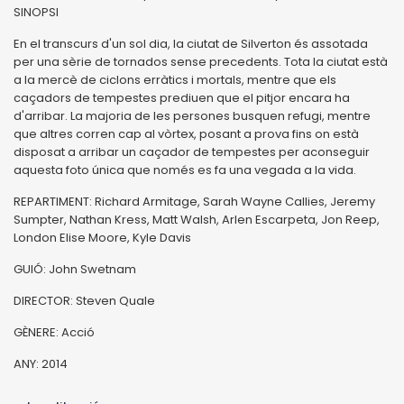
SINOPSI
En el transcurs d'un sol dia, la ciutat de Silverton és assotada
per una sèrie de tornados sense precedents. Tota la ciutat està
a la mercè de ciclons erràtics i mortals, mentre que els
caçadors de tempestes prediuen que el pitjor encara ha
d'arribar. La majoria de les persones busquen refugi, mentre
que altres corren cap al vòrtex, posant a prova fins on està
disposat a arribar un caçador de tempestes per aconseguir
aquesta foto única que només es fa una vegada a la vida.
REPARTIMENT: Richard Armitage, Sarah Wayne Callies, Jeremy
Sumpter, Nathan Kress, Matt Walsh, Arlen Escarpeta, Jon Reep,
London Elise Moore, Kyle Davis
GUIÓ: John Swetnam
DIRECTOR: Steven Quale
GÈNERE: Acció
ANY: 2014