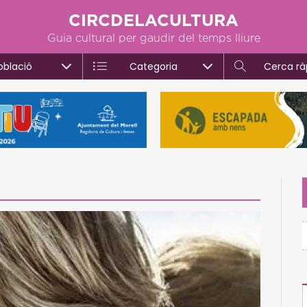
CIRCDELACULTURA
Guia cultural per gaudir del temps lliure
oblació
Categoria
Cerca rà