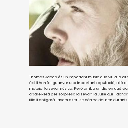
Thomas Jacob és un important músic que viu a la ciut
èxit li han fet guanyar una important reputació, aliè
mateix i la seva música. Però arriba un dia en què via
apareixerà per sorpresa la seva filla Julie qui li dona
filla li obligarà llavors a fer-se càrrec del nen durant 