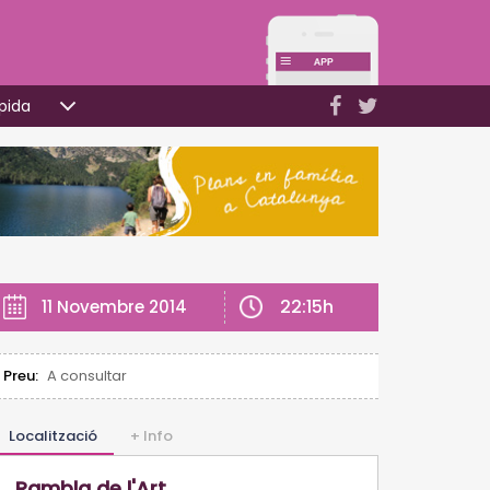
pida
22:15h
11 Novembre 2014
Preu:
A consultar
Localització
+ Info
Rambla de l'Art