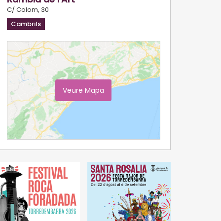
C/ Colom, 30
Cambrils
Veure Mapa
Ampliar Mapa