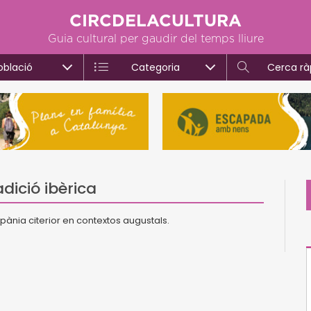
CIRCDELACULTURA
Guia cultural per gaudir del temps lliure
oblació
Categoria
Cerca rà
dició ibèrica
pània citerior en contextos augustals.