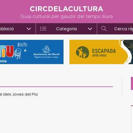
CIRCDELACULTURA
Guia cultural per gaudir del temps lliure
oblació
Categoria
Cerca rà
l dels Joves del Pla