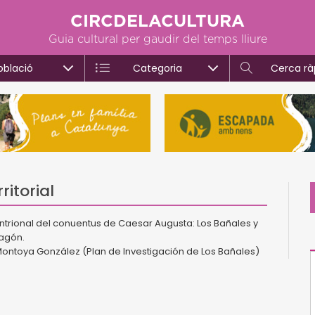
CIRCDELACULTURA
Guia cultural per gaudir del temps lliure
oblació
Categoria
Cerca rà
ritorial
tentrional del conuentus de Caesar Augusta: Los Bañales y
ragón.
 Montoya González (Plan de Investigación de Los Bañales)