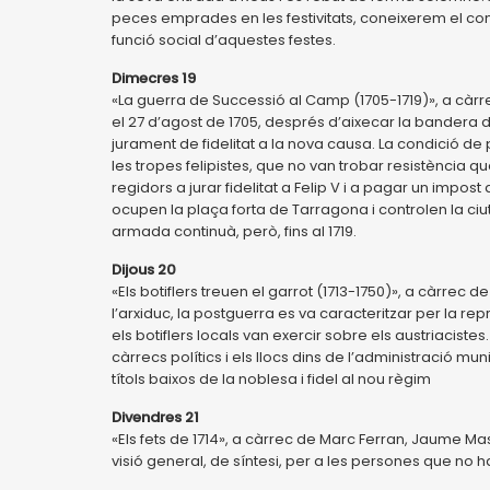
peces emprades en les festivitats, coneixerem el cont
funció social d’aquestes festes.
Dimecres 19
«La guerra de Successió al Camp (1705-1719)», a càr
el 27 d’agost de 1705, després d’aixecar la bandera 
jurament de fidelitat a la nova causa. La condició de 
les tropes felipistes, que no van trobar resistència qua
regidors a jurar fidelitat a Felip V i a pagar un impost 
ocupen la plaça forta de Tarragona i controlen la ciu
armada continuà, però, fins al 1719.
Dijous 20
«Els botiflers treuen el garrot (1713-1750)», a càrrec 
l’arxiduc, la postguerra es va caracteritzar per la 
els botiflers locals van exercir sobre els austriaciste
càrrecs polítics i els llocs dins de l’administració m
títols baixos de la noblesa i fidel al nou règim
Divendres 21
«Els fets de 1714», a càrrec de Marc Ferran, Jaume M
visió general, de síntesi, per a les persones que no ha