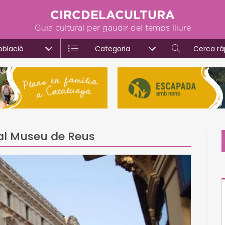
CIRCDELACULTURA
Guia cultural per gaudir del temps lliure
oblació
Categoria
Cerca rà
4 al Museu de Reus