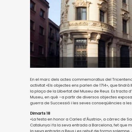
En el marc dels actes commemoratius del Tricentena
activitat «Els objectes ens parlen de 1714», que tindrà l
la plaça de la Llibertat del Museu de Reus. Es tracta 
Museu, en què –a partir de diversos objectes exposats
guerra de Successió i les seves conseqüències a les 
Dimarts 18
«La festa en honor a Carles d’Àustria», a càrrec de Sa
Catalunya i fa la seva entrada a Barcelona, fet que mot
la seva entrada a Reus i es rebut de forma solemne. A