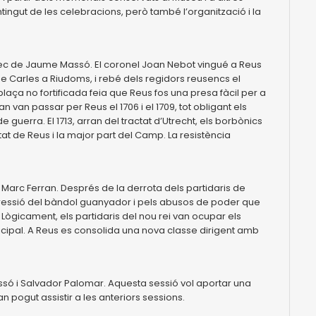
ingut de les celebracions, però també l’organització i la
rec de Jaume Massó. El coronel Joan Nebot vingué a Reus
de Carles a Riudoms, i rebé dels regidors reusencs el
plaça no fortificada feia que Reus fos una presa fàcil per a
n van passar per Reus el 1706 i el 1709, tot obligant els
de guerra. El 1713, arran del tractat d’Utrecht, els borbònics
tat de Reus i la major part del Camp. La resistència
de Marc Ferran. Després de la derrota dels partidaris de
repressió del bàndol guanyador i pels abusos de poder que
s. Lògicament, els partidaris del nou rei van ocupar els
unicipal. A Reus es consolida una nova classe dirigent amb
assó i Salvador Palomar. Aquesta sessió vol aportar una
n pogut assistir a les anteriors sessions.