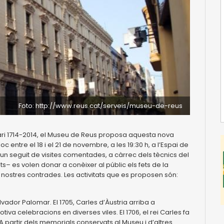
Foto: http://www.reus.cat/serveis/museu-de-reus
ri 1714-2014, el Museu de Reus proposa aquesta nova
loc entre el 18 i el 21 de novembre, a les 19:30 h, a l’Espai de
d’un seguit de visites comentades, a càrrec dels tècnics del
– es volen donar a conèixer al públic els fets de la
nostres contrades. Les activitats que es proposen són:
lvador Palomar. El 1705, Carles d’Àustria arriba a
iva celebracions en diverses viles. El 1706, el rei Carles fa
 partir dels memorials conservats al Museu i d’altres