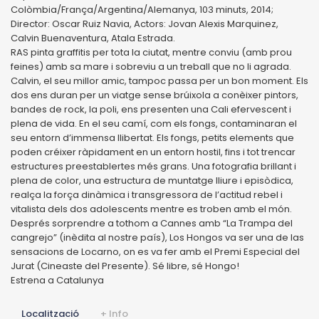
Colòmbia/França/Argentina/Alemanya, 103 minuts, 2014;
Director: Oscar Ruiz Navia, Actors: Jovan Alexis Marquinez,
Calvin Buenaventura, Atala Estrada.
RAS pinta graffitis per tota la ciutat, mentre conviu (amb prou
feines) amb sa mare i sobreviu a un treball que no li agrada.
Calvin, el seu millor amic, tampoc passa per un bon moment. Els
dos ens duran per un viatge sense brúixola a conèixer pintors,
bandes de rock, la poli, ens presenten una Cali efervescent i
plena de vida. En el seu camí, com els fongs, contaminaran el
seu entorn d’immensa llibertat. Els fongs, petits elements que
poden créixer ràpidament en un entorn hostil, fins i tot trencar
estructures preestablertes més grans. Una fotografia brillant i
plena de color, una estructura de muntatge lliure i episòdica,
realça la força dinàmica i transgressora de l’actitud rebel i
vitalista dels dos adolescents mentre es troben amb el món.
Després sorprendre a tothom a Cannes amb “La Trampa del
cangrejo” (inèdita al nostre país), Los Hongos va ser una de las
sensacions de Locarno, on es va fer amb el Premi Especial del
Jurat (Cineaste del Presente). Sé libre, sé Hongo!
Estrena a Catalunya
Localització
+ Info