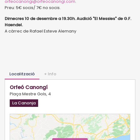
orfeocanongi@orfeocanongi.com
.
Preu: 5€ socis/ 7€ no socis.
Dimecres 10 de desembre a 19.30h. Audició "El Messies" de G.F.
Haendel.
A càrrec de Rafael Esteve Alemany
Localització
+ Info
Orfeó Canongí
Plaça Mestre Gols, 4
La Canonja