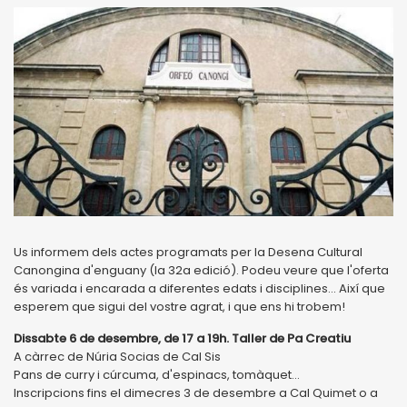
Us informem dels actes programats per la Desena Cultural
Canongina d'enguany (la 32a edició). Podeu veure que l'oferta
és variada i encarada a diferentes edats i disciplines... Així que
esperem que sigui del vostre agrat, i que ens hi trobem!
Dissabte 6 de desembre, de 17 a 19h. Taller de Pa Creatiu
A càrrec de Núria Socias de Cal Sis
Pans de curry i cúrcuma, d'espinacs, tomàquet...
Inscripcions fins el dimecres 3 de desembre a Cal Quimet o a