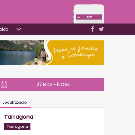
pida
27 Nov - 5 Des
Localització
Tarragona
Tarragona