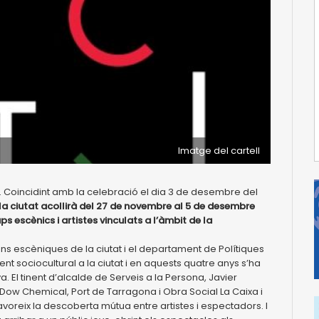
Imatge del cartell
ió. Coincidint amb la celebració el dia 3 de desembre del
la ciutat acollirà del 27 de novembre al 5 de desembre
 escènics i artistes vinculats a l’àmbit de la
ons escèniques de la ciutat i el departament de Polítiques
nt sociocultural a la ciutat i en aquests quatre anys s’ha
. El tinent d’alcalde de Serveis a la Persona, Javier
Dow Chemical, Port de Tarragona i Obra Social La Caixa i
avoreix la descoberta mútua entre artistes i espectadors. I