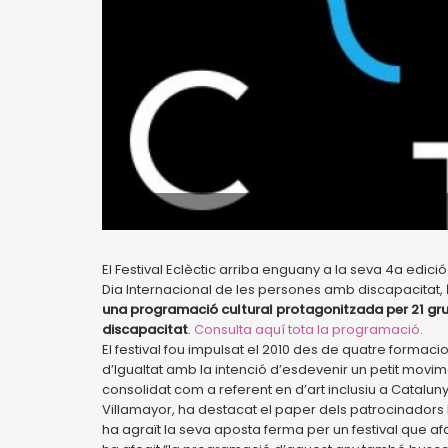
El Festival Eclèctic arriba enguany a la seva 4a edic
Dia Internacional de les persones amb discapacitat,
una programació cultural protagonitzada per 21 grups
discapacitat
.
Consulta aquí tota la programació.
El festival fou impulsat el 2010 des de quatre formaci
d’Igualtat amb la intenció d’esdevenir un petit movime
consolidat com a referent en d’art inclusiu a Catalunya
Villamayor, ha destacat el paper dels patrocinadors 
ha agraït la seva aposta ferma per un festival que af