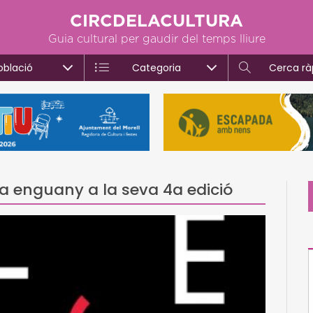
CIRCDELACULTURA
Guia cultural per gaudir del temps lliure
oblació
Categoria
Cerca rà
iba enguany a la seva 4a edició