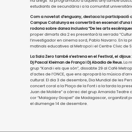
ha afegit “la programació d’aquest any també busca a
estudiants de secundària i a la comunitat universitàri
Com a novetat d’enguany, destaca la participació de la
Campus Catalunya es convertirà en escenari d’una in
rodona sobre dansa inclusiva “De les arts escèniques
proper dimarts dia 2 es presentarà la xerrada “Cultu
l’investigador en cinema sord, Pablo Navarro. En la
matinals educatives al Metropol i el Centre Cívic de 
La Sala Zero també s’estrena en el Festival, el dijous
Dj Pascal Kleiman de França i Dj Abadia de Reus.
La m
grup “Kandi i els que són”, dissabte 29 al Cafè Metro
d’actes de l’ONCE, que ens aproparà la música d’arre
cultural. El dia 3 de desembre, Dia Mundial de les 
concert coral a la Plaça de la Font i a la tarda la pre
Juan de Molière” a càrrec del grup Amanida Teatre de 
cor “Malagasy Gospel” de Madagascar, organitzat pe
el diumenge 14 de desembre.