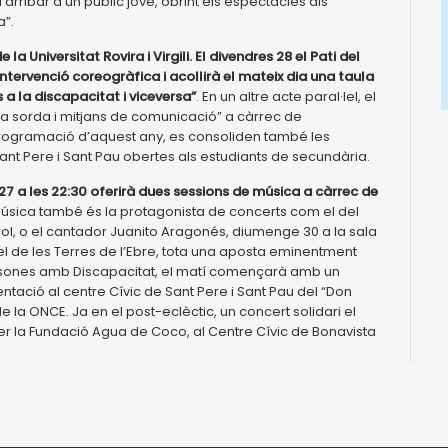
rribar a un públic jove, obrint els espectacles als
a”.
 Universitat Rovira i Virgili. El divendres 28 el Pati del
tervenció coreogràfica i acollirà el mateix dia una taula
 a la discapacitat i viceversa”
. En un altre acte paral·lel, el
ra sorda i mitjans de comunicació” a càrrec de
 programació d’aquest any, es consoliden també les
Sant Pere i Sant Pau obertes als estudiants de secundària.
 27 a les 22:30 oferirà dues sessions de música a càrrec de
úsica també és la protagonista de concerts com el del
pol, o el cantador Juanito Aragonés, diumenge 30 a la sala
l de les Terres de l’Ebre, tota una aposta eminentment
Persones amb Discapacitat, el matí començarà amb un
sentació al centre Cívic de Sant Pere i Sant Pau del “Don
la ONCE. Ja en el post-eclèctic, un concert solidari el
r la Fundació Agua de Coco, al Centre Cívic de Bonavista