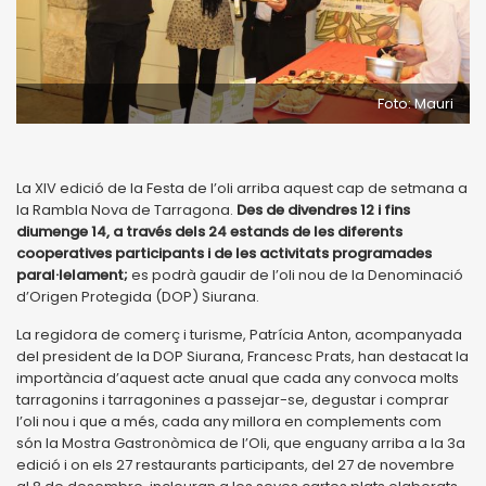
Foto: Mauri
La XIV edició de la Festa de l’oli arriba aquest cap de setmana a
la Rambla Nova de Tarragona.
Des de divendres 12 i fins
diumenge 14, a través dels 24 estands de les diferents
cooperatives participants i de les activitats programades
paral·lelament;
es podrà gaudir de l’oli nou de la Denominació
d’Origen Protegida (DOP) Siurana.
La regidora de comerç i turisme, Patrícia Anton, acompanyada
del president de la DOP Siurana, Francesc Prats, han destacat la
importància d’aquest acte anual que cada any convoca molts
tarragonins i tarragonines a passejar-se, degustar i comprar
l’oli nou i que a més, cada any millora en complements com
són la Mostra Gastronòmica de l’Oli, que enguany arriba a la 3a
edició i on els 27 restaurants participants, del 27 de novembre