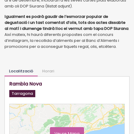
al 8 de desembre, inclouran a les seves cartes plats elaborats
amb oli DOP Siurana (llistat adjunt).
Igualment es podrà gaudir de l’esmorzar popular de
degustació i un tast comentat d’olis, tots dos actes dissabte
al matí i diumenge tindrà lloc el vermut amb tapa DOP Siurana
.
Així mateix, hi haurà diferents propostes com el concurs
d’instagram, la recollida d’aliments per al Banc d’Aliments i
promocions per a aconseguir tiquets regal, olis, etcètera.
Localització
Horari
Rambla Nova
Tarragona
Veure Mapa