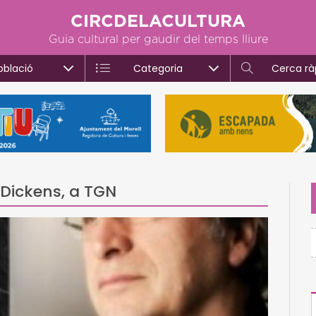
CIRCDELACULTURA
Guia cultural per gaudir del temps lliure
oblació
Categoria
Cerca rà
 Dickens, a TGN