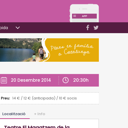
pida
20:30h
20 Desembre 2014
Preu:
14 € / 12 € (anticipada) / 10 € socis
Localització
+ Info
Teatre El Magatzem de la