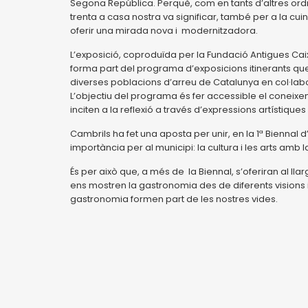
Segona República. Perquè, com en tants d’altres ordres
trenta a casa nostra va significar, també per a la cuina
oferir una mirada nova i modernitzadora.
L’exposició, coproduïda per la Fundació Antigues Caix
forma part del programa d’exposicions itinerants que
diverses poblacions d’arreu de Catalunya en col·labor
L’objectiu del programa és fer accessible el coneixe
inciten a la reflexió a través d’expressions artístiques
Cambrils ha fet una aposta per unir, en la 1ª Biennal
importància per al municipi: la cultura i les arts amb
És per això que, a més de la Biennal, s’oferiran al l
ens mostren la gastronomia des de diferents visions i 
gastronomia formen part de les nostres vides.