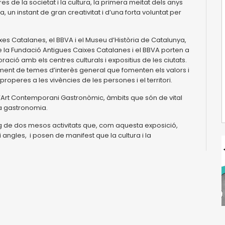
 de la societat i la cultura, la primera meitat dels anys
, un instant de gran creativitat i d’una forta voluntat per
es Catalanes, el BBVA i el Museu d’Història de Catalunya,
 la Fundació Antigues Caixes Catalanes i el BBVA porten a
ació amb els centres culturals i expositius de les ciutats.
ment de temes d’interès general que fomenten els valors i
 properes a les vivències de les persones i el territori.
 d’Art Contemporani Gastronòmic, àmbits que són de vital
 la gastronomia.
larg de dos mesos activitats que, com aquesta exposició,
angles, i posen de manifest que la cultura i la