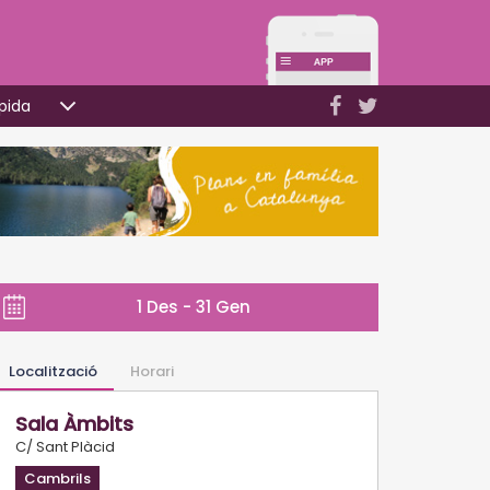
pida
1 Des - 31 Gen
Localització
Horari
Sala Àmbits
C/ Sant Plàcid
Cambrils