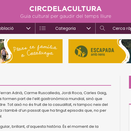
CIRCDELACULTURA
Guia cultural per gaudir del temps lliure
oblació
Categoria
Cerca rà
 Ferran Adrià, Carme Ruscalleda, Jordi Roca, Carles Gaig,
 formen part de l’elit gastronòmica mundial, sinó que
 Tot això no és fruit de la casualitat, ni tampoc neix del
ura i també d’un passat que ha tingut episodis que, no per
l.
lar, brillant, d’aquesta història. És el moment de la