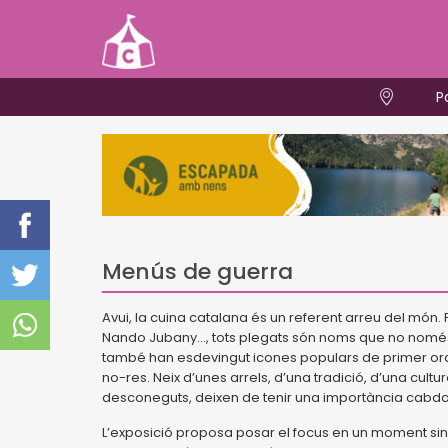
P
Menús de guerra
Avui, la cuina catalana és un referent arreu del món.
Nando Jubany..., tots plegats són noms que no només
també han esdevingut icones populars de primer ordre.
no-res. Neix d’unes arrels, d’una tradició, d’una cult
desconeguts, deixen de tenir una importància cabda
L’exposició proposa posar el focus en un moment singu