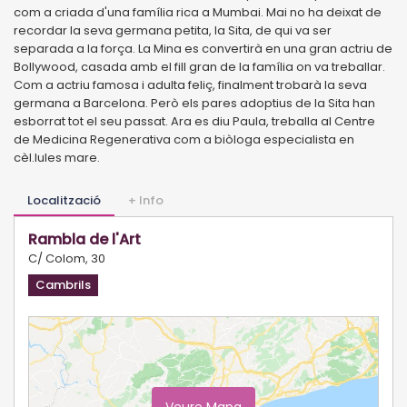
com a criada d'una família rica a Mumbai. Mai no ha deixat de
recordar la seva germana petita, la Sita, de qui va ser
separada a la força. La Mina es convertirà en una gran actriu de
Bollywood, casada amb el fill gran de la família on va treballar.
Com a actriu famosa i adulta feliç, finalment trobarà la seva
germana a Barcelona. Però els pares adoptius de la Sita han
esborrat tot el seu passat. Ara es diu Paula, treballa al Centre
de Medicina Regenerativa com a biòloga especialista en
cèl.lules mare.
Localització
+ Info
Rambla de l'Art
C/ Colom, 30
Cambrils
Veure Mapa