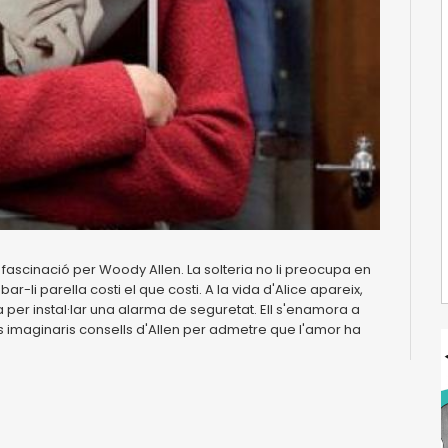
 fascinació per Woody Allen. La solteria no li preocupa en
ar-li parella costi el que costi. A la vida d'Alice apareix,
 per instal·lar una alarma de seguretat. Ell s'enamora a
els imaginaris consells d'Allen per admetre que l'amor ha