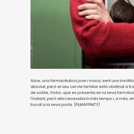
Alice, una farmacèutica jove i maca, sent una insòlita
absolut, però el seu cercle familiar està obstinat a trob
de sobte, Victor, que es presenta en la seva farmàcia
l'instant, però ella necessitarà més temps i, a més, 
trucat a la seva porta. (FILMAFFINITY)