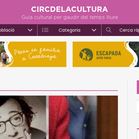
CIRCDELACULTURA
Guia cultural per gaudir del temps lliure
oblació
Categoria
Cerca rà