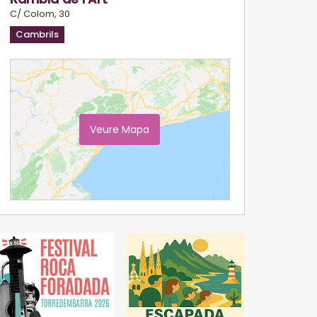
C/ Colom, 30
Cambrils
Veure Mapa
Ampliar Mapa