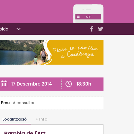
pida
18:30h
17 Desembre 2014
Preu:
A consultar
Localització
+ Info
Rambla de l'Art