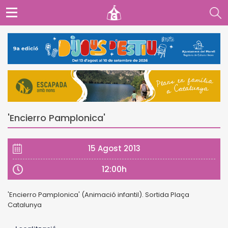
'Encierro Pamplonica'
15 Agost 2013
12:00h
'Encierro Pamplonica' (Animació infantil). Sortida Plaça
Catalunya