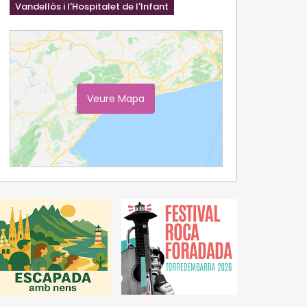
Vandellòs i l'Hospitalet de l'Infant
Veure Mapa
Ampliar Mapa