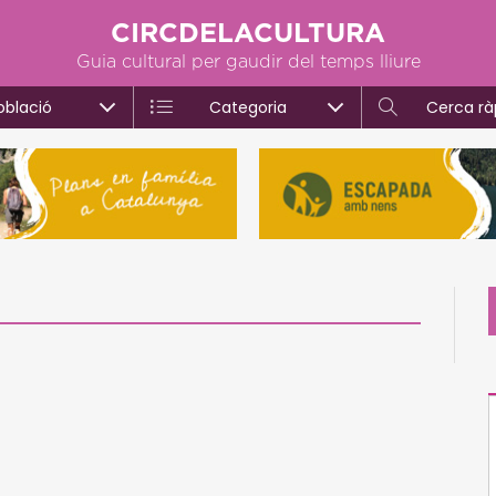
CIRCDELACULTURA
Guia cultural per gaudir del temps lliure
oblació
Categoria
Cerca rà