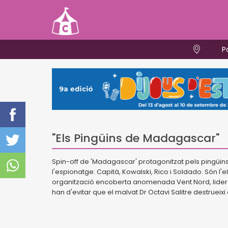
P
"Els Pingüins de Madagascar"
Spin-off de 'Madagascar' protagonitzat pels pingüins
l'espionatge: Capità, Kowalski, Rico i Soldado. Són l'eli
organització encoberta anomenada Vent Nord, liderada
han d'evitar que el malvat Dr Octavi Salitre destrueixi