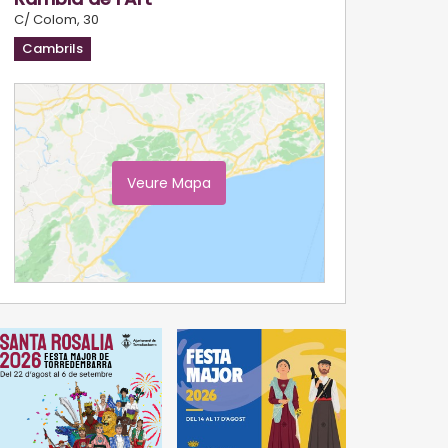
C/ Colom, 30
Cambrils
Veure Mapa
Ampliar Mapa