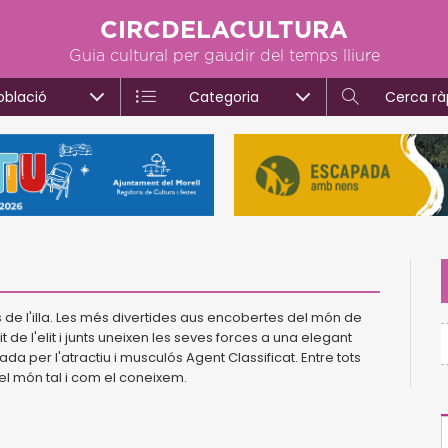
CIRCDELACULTURA
Guia cultural per gaudir del temps lliure
oblació
Categoria
Cerca rà
 de l'illa. Les més divertides aus encobertes del món de
t de l'elit i junts uneixen les seves forces a una elegant
 per l'atractiu i musculós Agent Classificat. Entre tots
 el món tal i com el coneixem.