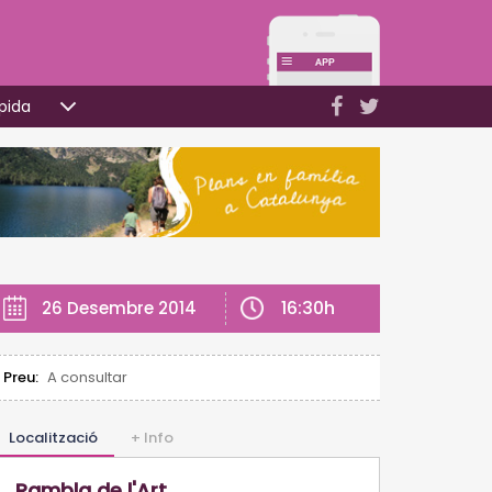
pida
16:30h
26 Desembre 2014
Preu:
A consultar
Localització
+ Info
Rambla de l'Art