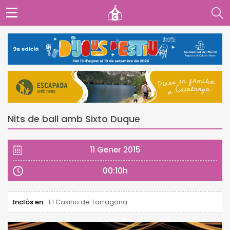
Nits de ball amb Sixto Duque
11 Gener 2015
00:10h
Inclòs en:
El Casino de Tarragona