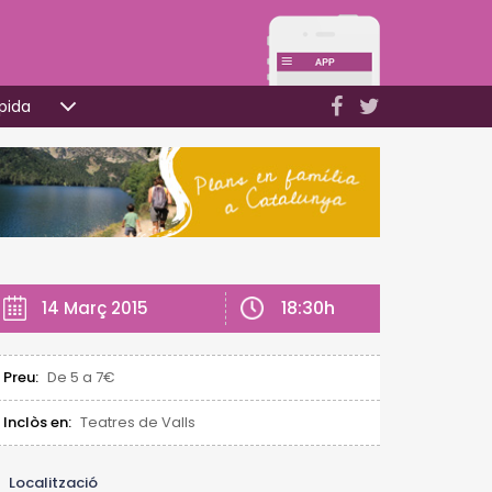
pida
18:30h
14 Març 2015
Preu:
De 5 a 7€
Inclòs en:
Teatres de Valls
Localització