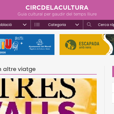
CIRCDELACULTURA
Guia cultural per gaudir del temps lliure
oblació
Categoria
Cerca rà
n altre viatge