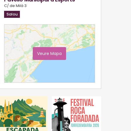
C/ de Milà 3
Salou
Veure Mapa
Ampliar Mapa