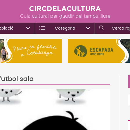
CIRCDELACULTURA
Guia cultural per gaudir del temps lliure
oblació
Categoria
Cerca rà
 futbol sala