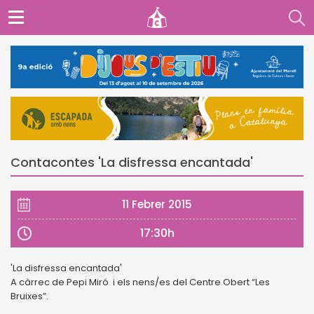
Contacontes 'La disfressa encantada'
11 Febrer 2015
17:30h
'La disfressa encantada'
A càrrec de Pepi Miró i els nens/es del Centre Obert “Les
Bruixes”.