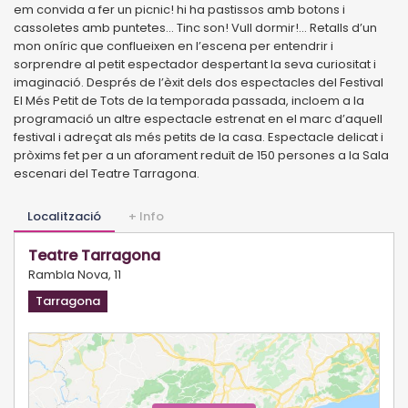
em convida a fer un picnic! hi ha pastissos amb botons i
cassoletes amb puntetes... Tinc son! Vull dormir!... Retalls d’un
mon oníric que conflueixen en l’escena per entendrir i
sorprendre al petit espectador despertant la seva curiositat i
imaginació. Després de l’èxit dels dos espectacles del Festival
El Més Petit de Tots de la temporada passada, incloem a la
programació un altre espectacle estrenat en el marc d’aquell
festival i adreçat als més petits de la casa. Espectacle delicat i
pròxims fet per a un aforament reduït de 150 persones a la Sala
escenari del Teatre Tarragona.
Localització
+ Info
Teatre Tarragona
Rambla Nova, 11
Tarragona