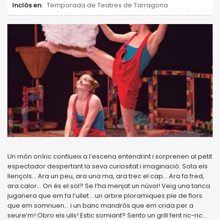
Inclòs en:
Temporada de Teatres de Tarragona
Un món oníric conflueix a l’escena entendrint i sorprenen al petit
espectador despertant la seva curiositat i imaginació. Sota els
llençols... Ara un peu, ara una ma, ara trec el cap... Ara fa fred,
ara calor... On és el sol? Se l’ha menjat un núvol! Veig una tanca
juganera que em fa l’ullet... un arbre ploramiques ple de flors
que em somriuen... i un banc mandrós que em crida per a
seure’m! Obro els ulls! Estic somiant? Sento un grill fent ric-ric...