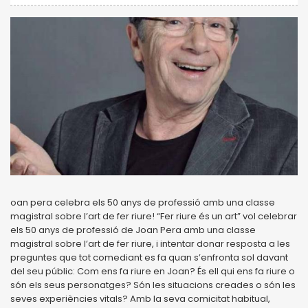
oan pera celebra els 50 anys de professió amb una classe
magistral sobre l’art de fer riure! “Fer riure és un art” vol celebrar
els 50 anys de professió de Joan Pera amb una classe
magistral sobre l’art de fer riure, i intentar donar resposta a les
preguntes que tot comediant es fa quan s’enfronta sol davant
del seu públic: Com ens fa riure en Joan? És ell qui ens fa riure o
són els seus personatges? Són les situacions creades o són les
seves experiències vitals? Amb la seva comicitat habitual,