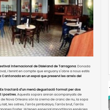
stival Internacional de Dixieland de Tarragona
. Donada
stival, i tenint en compte que enguany s'obre a nous estils
a Cantonada en un espai que preservi les arrels del
Es tractarà d'un menú degustació format per dos
i postres.
Aquests sopars aniran acompanyats de
r de Nova Orleans són la crema de cranc de riu, la sopa
it, les ostres, l'arròs jambalaya, l'arròs brut, l'arròs
s bananes Foster. Hi tenen especial importància espècies