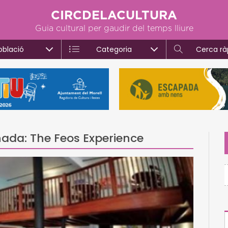
CIRCDELACULTURA
Guia cultural per gaudir del temps lliure
oblació
Categoria
Cerca rà
onada: The Feos Experience