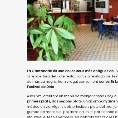
La Cantonada és una de les seus més antigues del Fe
la reobertura del cafè restaurant, i la revifada del fe
de música negra, hem cregut convenient
convertir L
Festival de Dixie
.
A les nits, oferirem un menú de menjar
creole i cajun
.
primers plats, dos segons plats, un acompanyament 
música en viu. Alguns dels principals plats del menja
gumbo de marisc, el pollastre cajun, el porc cohon au la
étouffée, el fesols vermells, els pebrots farcits o le