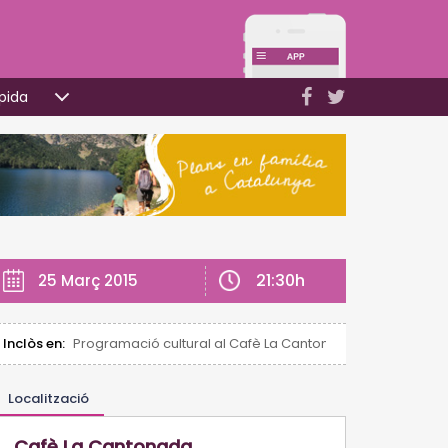
pida
21:30h
25 Març 2015
Inclòs en:
Programació cultural al Cafè La Cantonada (TGN)
Localització
Cafè La Cantonada