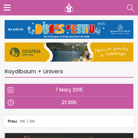
Raydibaum + Univers
7 Març 2015
21:30h
Preu:
6€ / 8€