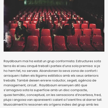
Raydibaum mai ha estat un grup conformista. Estructures sota
terra és el seu cinquè treball i parteix d’una sola premisa: si ja
ho hem fet, no serveix. Abandonen la seva zona de confort i
arrisquen i tallen els lligams estilístics amb els seus anteriors
treballs. També deixen enrere roductor, segell, agència de
management, circuit... Raydibaum ensenyen allò que
s’amagava sota la superfície amb un disc compacte,
quasi temàtic, conceptual, on les sensacions d’incertesa, fred,
pluja i angoixa van apareixent i calant a l’oient fins al darrer tall.
Musicalment hi ressonen els orígens indies del grup amb les