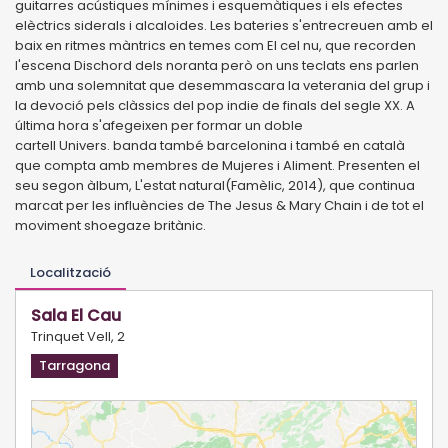
guitarres acústiques mínimes i esquemàtiques i els efectes
elèctrics siderals i alcaloides. Les bateries s'entrecreuen amb el
baix en ritmes màntrics en temes com El cel nu, que recorden
l'escena Dischord dels noranta però on uns teclats ens parlen
amb una solemnitat que desemmascara la veterania del grup i
la devoció pels clàssics del pop indie de finals del segle XX. A
última hora s'afegeixen per formar un doble
cartell Univers. banda també barcelonina i també en català
que compta amb membres de Mujeres i Aliment. Presenten el
seu segon àlbum, L'estat natural(Famèlic, 2014), que continua
marcat per les influències de The Jesus & Mary Chain i de tot el
moviment shoegaze britànic.
Localització
Sala El Cau
Trinquet Vell, 2
Tarragona