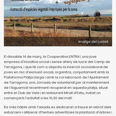
Imatge del cartell
El dissabte 14 de març, la Cooperativa ENTRA!, una jove
empresa d'iniciativa social i sense afany de lucre del Camp de
Tarragona, i que té com a objectiu la inserció sociolaboral de
joves en risc d'exclusió social, organitza, conjuntament amb la
Plataforma Platja Llarga i amb la col·laboració de l’Ajuntament
de Tarragona, una Jornada de voluntariat per al manteniment
de l’Aiguamoll recentment recuperat en aquesta platja, situat
entre el Club de Vela i el restaurant Mirall d’Estiu, indret on
començarà l'activitat a les 10,30 del matí.
Els més hàbils amb l’aixada es dedicaran a treure el rebrot dels
esbarzers i alliberar d’herbes adventícies la plantació d’arbres i