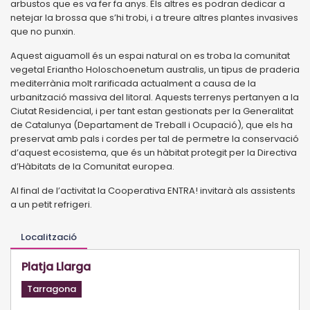
arbustos que es va fer fa anys. Els altres es podran dedicar a
netejar la brossa que s’hi trobi, i a treure altres plantes invasives
que no punxin.
Aquest aiguamoll és un espai natural on es troba la comunitat
vegetal Eriantho Holoschoenetum australis, un tipus de praderia
mediterrània molt rarificada actualment a causa de la
urbanització massiva del litoral. Aquests terrenys pertanyen a la
Ciutat Residencial, i per tant estan gestionats per la Generalitat
de Catalunya (Departament de Treball i Ocupació), que els ha
preservat amb pals i cordes per tal de permetre la conservació
d’aquest ecosistema, que és un hàbitat protegit per la Directiva
d’Hàbitats de la Comunitat europea.
Al final de l’activitat la Cooperativa ENTRA! invitarà als assistents
a un petit refrigeri.
Localització
Platja Llarga
Tarragona