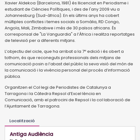
Xavier Aldekoa (Barcelona, 1981) és llicenciat en Periodisme i
estudiant de Ciències Polítiques, i des de l'any 2009 viu a
Johannesburg (Sud-àfrica). En els últims anys ha cobert
múltiples conflictes i temes socials a Somàlia, RD Congo,
Angola, Mali, Zimbabwe i més de 30 països africans. És
corresponsal de "La Vanguardia" a l’Àfrica i realitza reportatges
de televisió per a diferents mitjans.
L’objectiu del cicle, que ha arribat a la 7ª edició i és obert a
tothom, és que reconeguts professionals dels mitjans de
comunicació posin a l’abast del públic la seva visió del món de
la comunicació i la vivència personal del procés d’informació
pública.
Organitzen el Col·legi de Periodistes de Catalunya a
Tarragona i la Càtedra Repsol d’Excel·lència en
Comunicació, amb el patrocini de Repsol i la col·laboració de
l’Ajuntament de Tarragona.
Localització
Antiga Audiència