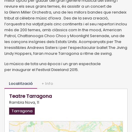
millor opció per gaudir del gran gènere musical del swing i
reviure els seus grans temes, és assistir a un concert de
la Glenn Miller Orchestra, una de les millors bandes que rendeix
tribut al cèlebre músic d’Iowa . Des de la seva creació,
l’orquestra ha viatjat pels cinc continents i el seu repertori inclou
més de 200 temes, amb clàssics com In the mood, American
Patrol, Chattanooga Choo Choo y Moonlight Serenade, una de
les cançons insígnies dels Estats Units. Acompanyats per The
Irresistibles Andrews Sisters i per l’espectacular ballet The Jiving
Lindy Hoppers, faran moure Tarragona a ritme de swing.
La música de tota una època i un gran espectacle
per inaugurar el Festival Dixieland 2015.
Localització
+ Info
Teatre Tarragona
Rambla Nova, 11
Tarragona