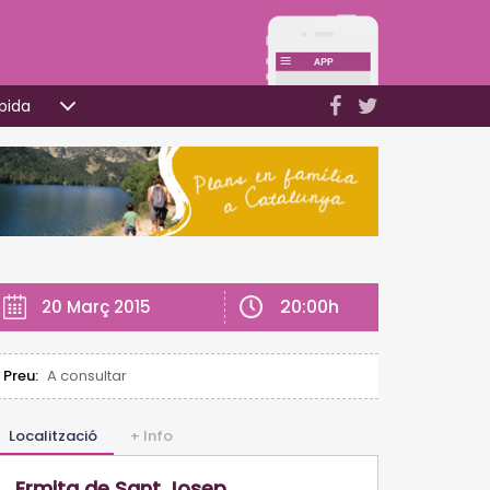
pida
20:00h
20 Març 2015
Preu:
A consultar
Localització
+ Info
gspot.com.es/).
Ermita de Sant Josep