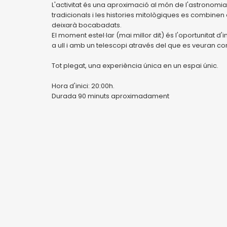
L'activitat és una aproximació al món de l'astronomia
tradicionals i les histories mitològiques es combinen
deixarà bocabadats.
El moment estel·lar (mai millor dit) és l'oportunitat d'in
a ull i amb un telescopi através del que es veuran cons
Tot plegat, una experiència única en un espai únic.
Hora d'inici: 20:00h.
Durada 90 minuts aproximadament