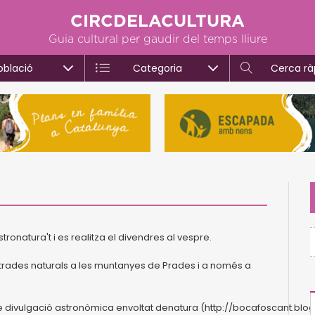
CIRCDELACULTURA
Guia cultural per gaudir del temps lliure
oblació
Categoria
Cerca rà
tronatura't i es realitza el divendres al vespre.
entrades naturals a les muntanyes de Prades i a només a
e divulgació astronòmica envoltat denatura (http://bocafoscant.blo