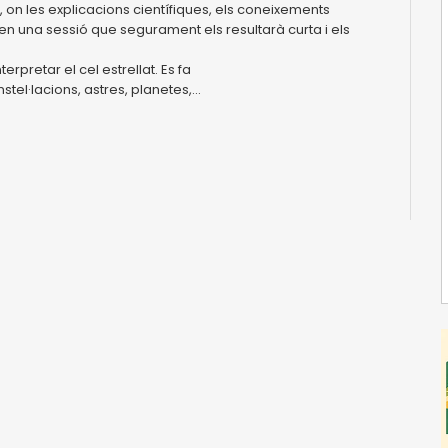
, on les explicacions científiques, els coneixements
 en una sessió que segurament els resultarà curta i els
terpretar el cel estrellat. Es fa
tel·lacions, astres, planetes,...