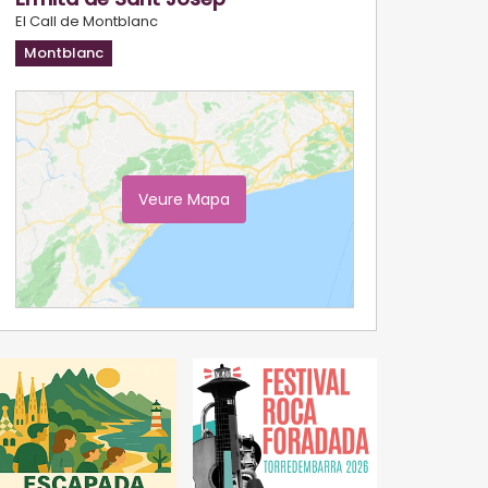
El Call de Montblanc
Montblanc
Veure Mapa
Ampliar Mapa