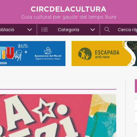
CIRCDELACULTURA
Guia cultural per gaudir del temps lliure
oblació
Categoria
Cerca rà