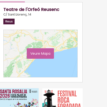
Teatre de l'Orfeó Reusenc
C/ Sant Llorenç, 14
Reus
Veure Mapa
Ampliar Mapa