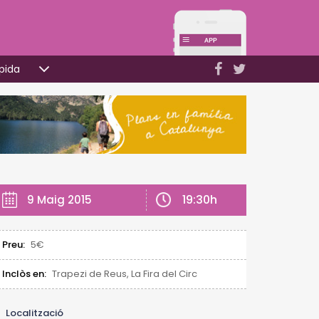
pida
19:30h
9 Maig 2015
Preu:
5€
Inclòs en:
Trapezi de Reus, La Fira del Circ
Localització