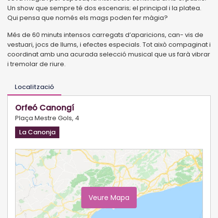
Un show que sempre té dos escenaris; el principal i la platea.
Qui pensa que només els mags poden fer màgia?
Més de 60 minuts intensos carregats d’aparicions, can- vis de
vestuari, jocs de llums, i efectes especials. Tot això compaginat i
coordinat amb una acurada selecció musical que us farà vibrar
i tremolar de riure.
Localització
Orfeó Canongí
Plaça Mestre Gols, 4
La Canonja
Veure Mapa