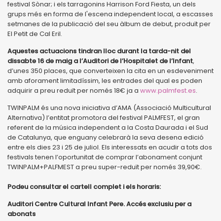
festival Sònar; i els tarragonins Harrison Ford Fiesta, un dels
grups més en forma de l'escena independent local, a escasses
setmanes de la publicació del seu àlbum de debut, produït per
El Petit de Cal Eril.
Aquestes actuacions tindran lloc durant la tarda-nit del
dissabte 16 de maig a l’Auditori de l’Hospitalet de l’Infant
,
d’unes 350 places, que converteixen la cita en un esdeveniment
amb aforament limitadíssim, les entrades del qual es poden
adquirir a preu reduït per només 18€ ja a
www.palmfest.es
.
TWINPALM és una nova iniciativa d’AMA (Associació Multicultural
Alternativa) l’entitat promotora del festival PALMFEST, el gran
referent de la música independent a la Costa Daurada i el Sud
de Catalunya, que enguany celebrarà la seva desena edició
entre els dies 23 i 25 de juliol. Els interessats en acudir a tots dos
festivals tenen l’oportunitat de comprar l’abonament conjunt
TWINPALM+PALFMEST a preu super-reduït per només 39,90€.
Podeu consultar el cartell complet i els horaris:
Auditori Centre Cultural Infant Pere. Accés exclusiu per a
abonats