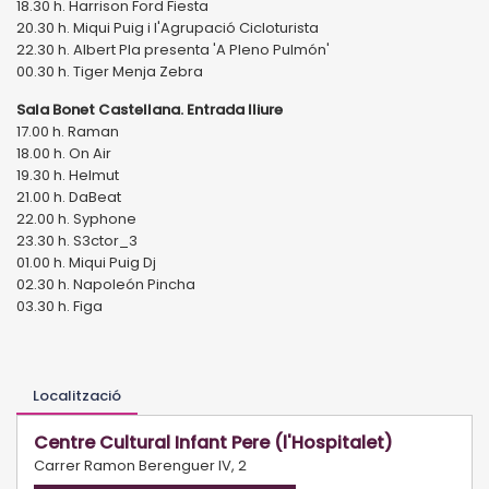
18.30 h. Harrison Ford Fiesta
20.30 h. Miqui Puig i l'Agrupació Cicloturista
22.30 h. Albert Pla presenta 'A Pleno Pulmón'
00.30 h. Tiger Menja Zebra
Sala Bonet Castellana. Entrada lliure
17.00 h. Raman
18.00 h. On Air
19.30 h. Helmut
21.00 h. DaBeat
22.00 h. Syphone
23.30 h. S3ctor_3
01.00 h. Miqui Puig Dj
02.30 h. Napoleón Pincha
03.30 h. Figa
Localització
Centre Cultural Infant Pere (l'Hospitalet)
Carrer Ramon Berenguer IV, 2