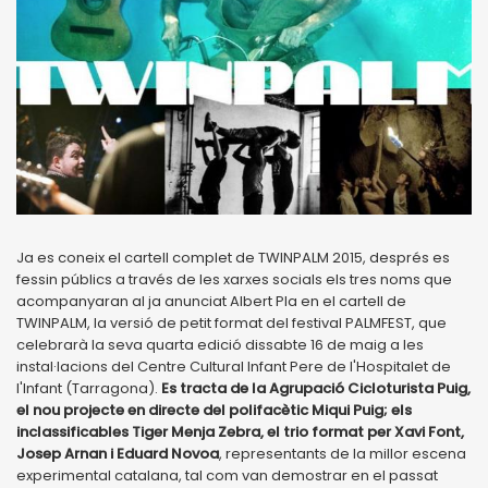
Ja es coneix el cartell complet de TWINPALM 2015, després es
fessin públics a través de les xarxes socials els tres noms que
acompanyaran al ja anunciat Albert Pla en el cartell de
TWINPALM, la versió de petit format del festival PALMFEST, que
celebrarà la seva quarta edició dissabte 16 de maig a les
instal·lacions del Centre Cultural Infant Pere de l'Hospitalet de
l'Infant (Tarragona).
Es tracta de la Agrupació Cicloturista Puig,
el nou projecte en directe del polifacètic Miqui Puig; els
inclassificables Tiger Menja Zebra, el trio format per Xavi Font,
Josep Arnan i Eduard Novoa
, representants de la millor escena
experimental catalana, tal com van demostrar en el passat