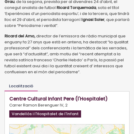
Grau
; de la segona, prevista per al divendres 24 d’abril, el
conegut analista de futbol
Ricard Torquemada
, sota el títol
‘Experiències d’un periodista esportiu’; i de la tercera, que tindrà
lloc el 29 d’abril, el periodista tarragoní
Ignasi Soler
, que parlarà
sobre “Periodisme i veritat”.
Ricard del Amo,
director de l’emissora de ràdio municipal que
enguany fa 27 anys que està en antena, ha destacat “la qualitat
professional” dels conferenciants i la temàtica de les xerrades,
que serà “d’actualitat”, amb motiu del “recent atemptat a la
revista satírica francesa ‘Charlie Hebdo’ a París, la passió pel
futbol existent avui dia i la quantitat creixent d’ interessos que
conflueixen en el món del periodisme”.
Localització
Centre Cultural Infant Pere (l'Hospitalet)
Carrer Ramon Berenguer IV, 2
Vandellòs i l'Hospitalet de l'Infant