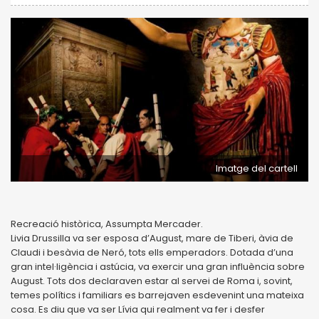
Imatge del cartell
Recreació històrica, Assumpta Mercader.
Livia Drussilla va ser esposa d’August, mare de Tiberi, àvia de
Claudi i besàvia de Neró, tots ells emperadors. Dotada d’una
gran intel·ligència i astúcia, va exercir una gran influència sobre
August. Tots dos declaraven estar al servei de Roma i, sovint,
temes polítics i familiars es barrejaven esdevenint una mateixa
cosa. Es diu que va ser Lívia qui realment va fer i desfer