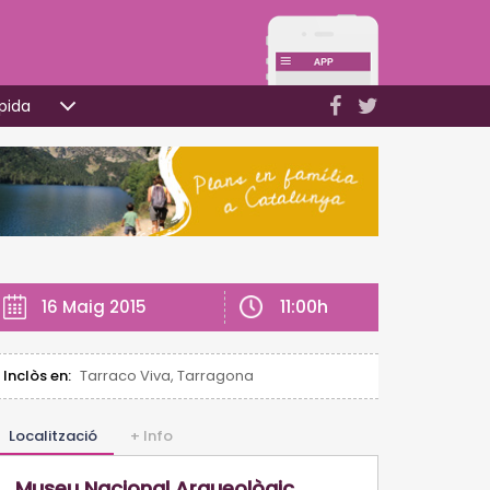
pida
11:00h
16 Maig 2015
Inclòs en:
Tarraco Viva, Tarragona
Localització
+ Info
Museu Nacional Arqueològic