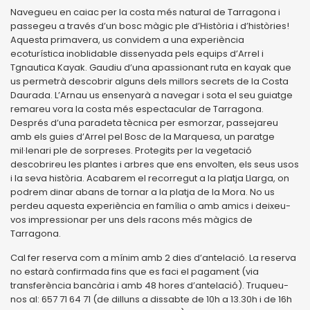
Navegueu en caiac per la costa més natural de Tarragona i
passegeu a través d’un bosc màgic ple d’Història i d’històries!
Aquesta primavera, us convidem a una experiència
ecoturística inoblidable dissenyada pels equips d’Arrel i
Tgnautica Kayak. Gaudiu d’una apassionant ruta en kayak que
us permetrà descobrir alguns dels millors secrets de la Costa
Daurada. L’Arnau us ensenyarà a navegar i sota el seu guiatge
remareu vora la costa més espectacular de Tarragona.
Després d’una paradeta tècnica per esmorzar, passejareu
amb els guies d’Arrel pel Bosc de la Marquesa, un paratge
mil·lenari ple de sorpreses. Protegits per la vegetació
descobrireu les plantes i arbres que ens envolten, els seus usos
i la seva història. Acabarem el recorregut a la platja Llarga, on
podrem dinar abans de tornar a la platja de la Mora. No us
perdeu aquesta experiència en família o amb amics i deixeu-
vos impressionar per uns dels racons més màgics de
Tarragona.
Cal fer reserva com a mínim amb 2 dies d’antelació. La reserva
no estarà confirmada fins que es faci el pagament (via
transferència bancària i amb 48 hores d’antelació). Truqueu-
nos al: 657 71 64 71 (de dilluns a dissabte de 10h a 13.30h i de 16h