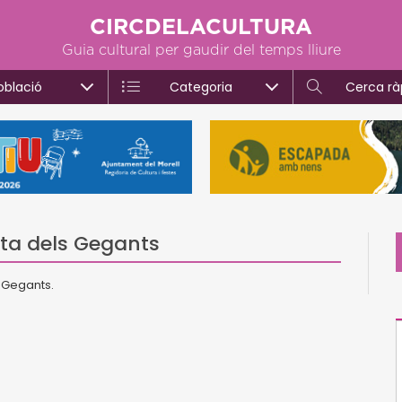
CIRCDELACULTURA
Guia cultural per gaudir del temps lliure
oblació
Categoria
Cerca rà
eta dels Gegants
s Gegants.