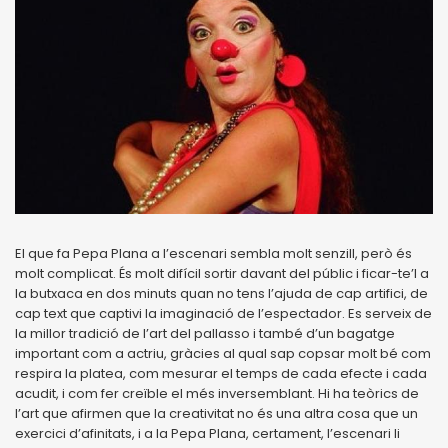
El que fa Pepa Plana a l’escenari sembla molt senzill, però és
molt complicat. És molt difícil sortir davant del públic i ficar-te’l a
la butxaca en dos minuts quan no tens l’ajuda de cap artifici, de
cap text que captivi la imaginació de l’espectador. Es serveix de
la millor tradició de l’art del pallasso i també d’un bagatge
important com a actriu, gràcies al qual sap copsar molt bé com
respira la platea, com mesurar el temps de cada efecte i cada
acudit, i com fer creïble el més inversemblant. Hi ha teòrics de
l’art que afirmen que la creativitat no és una altra cosa que un
exercici d’afinitats, i a la Pepa Plana, certament, l’escenari li