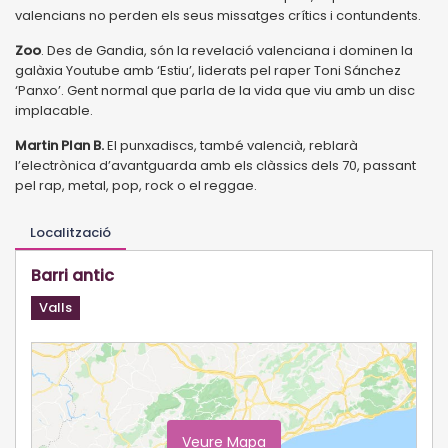
valencians no perden els seus missatges crítics i contundents.
Zoo
. Des de Gandia, són la revelació valenciana i dominen la
galàxia Youtube amb ‘Estiu’, liderats pel raper Toni Sánchez
‘Panxo’. Gent normal que parla de la vida que viu amb un disc
implacable.
Martin Plan B.
El punxadiscs, també valencià, reblarà
l’electrònica d’avantguarda amb els clàssics dels 70, passant
pel rap, metal, pop, rock o el reggae.
Localització
Barri antic
Valls
Veure Mapa