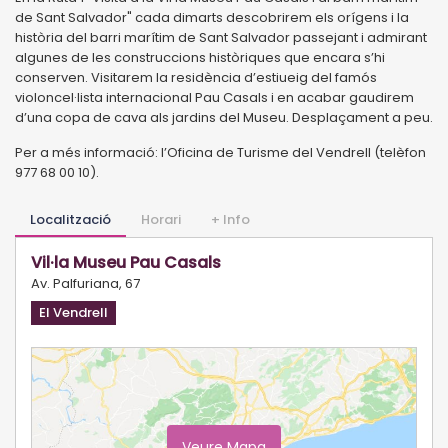
de Sant Salvador" cada dimarts descobrirem els orígens i la
història del barri marítim de Sant Salvador passejant i admirant
algunes de les construccions històriques que encara s’hi
conserven. Visitarem la residència d’estiueig del famós
violoncel·lista internacional Pau Casals i en acabar gaudirem
d’una copa de cava als jardins del Museu. Desplaçament a peu.
Per a més informació: l’Oficina de Turisme del Vendrell (telèfon
977 68 00 10).
Localització
Horari
+ Info
Vil·la Museu Pau Casals
Av. Palfuriana, 67
El Vendrell
Veure Mapa