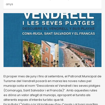
anys
El proper mes de juny i fins al setembre, el Patronat Municipal de
Turisme del Vendrell posarà en marxa les noves rutes pel
municipi sota el nom “Descobreix el Vendrell i les seves platges
(Comaruga, Sant Salvador i el Francàs)”. Amb aquestes rutes
es dóna un valor afegit al municipi, apropant el turista als
diferents espais d’interès turístic que té.
En la Ruta 1 "Visita a la Vil·la Museu Pau Casals i al barri marítim