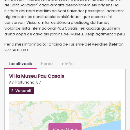
de Sant Salvador" cada dimarts descobrirem els orígens i la
història del barri marítim de Sant Salvador passejant i admirant
algunes de les construccions històriques que encara s’hi
conserven. Visitarem la residència d’estiueig del famós
violoncel·lista internacional Pau Casals i en acabar gaudirem
d’una copa de cava als jardins del Museu. Desplaçament a peu.
Per a més informació: l’Oficina de Turisme del Vendrell (telèfon
977 68 00 10).
Localització
Horari
+ Info
Vil·la Museu Pau Casals
Av. Palfuriana, 67
El Vendrell
Veure Mapa