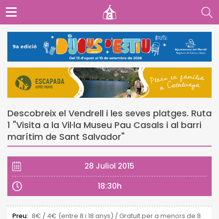
Descobreix el Vendrell i les seves platges. Ruta
1 "Visita a la Vil·la Museu Pau Casals i al barri
marítim de Sant Salvador"
28 Juliol 2015
18:30h
Preu:
8€ / 4€ (entre 8 i 18 anys) / Gratuït per a menors de 8