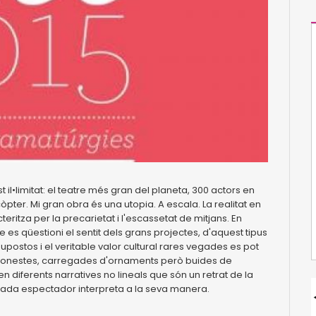
t il•limitat: el teatre més gran del planeta, 300 actors en
pter. Mi gran obra és una utopia. A escala. La realitat en
itza per la precarietat i l'escassetat de mitjans. En
es qüestioni el sentit dels grans projectes, d'aquest tipus
ostos i el veritable valor cultural rares vegades es pot
c honestes, carregades d'ornaments però buides de
xen diferents narratives no lineals que són un retrat de la
cada espectador interpreta a la seva manera.