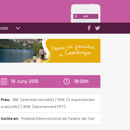
pida
18:00h
19 Juny 2015
Preu:
18€ (entrada senzilla) / 50€ (3 espectacles
a escollir) / 80€ (abonament FITT)
Inclòs en:
Festival Internacional de Teatre de Tarragona