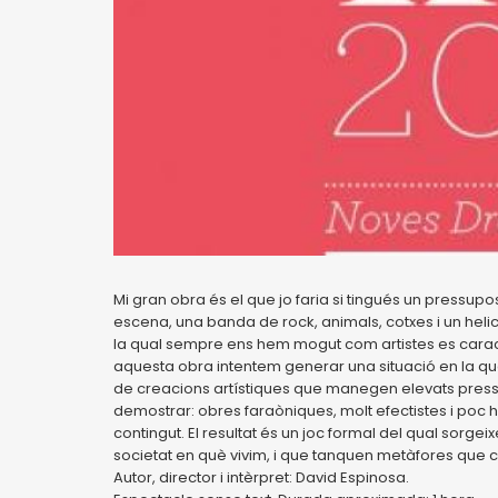
Mi gran obra és el que jo faria si tingués un pressupos
escena, una banda de rock, animals, cotxes i un helicò
la qual sempre ens hem mogut com artistes es caracter
aquesta obra intentem generar una situació en la que 
de creacions artístiques que manegen elevats pressup
demostrar: obres faraòniques, molt efectistes i po
contingut. El resultat és un joc formal del qual sorgei
societat en què vivim, i que tanquen metàfores que 
Autor, director i intèrpret: David Espinosa.