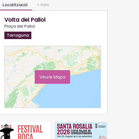
Localització
+ Info
Volta del Pallol
Plaça del Pallol
Tarragona
Veure Mapa
Ampliar Mapa