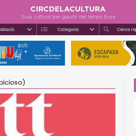
CIRCDELACULTURA
Guia cultural per gaudir del temps lliure
oblació
Categoria
Cerca rà
bicioso)