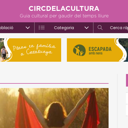
CIRCDELACULTURA
Guia cultural per gaudir del temps lliure
oblació
Categoria
Cerca rà