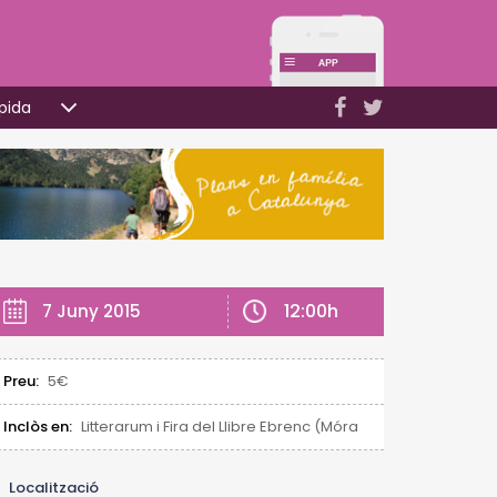
pida
12:00h
7 Juny 2015
Preu:
5€
Inclòs en:
Litterarum i Fira del Llibre Ebrenc (Móra d'Ebre)
Localització