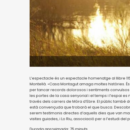
L’espectacle és un espectacle homenatge al llibre 115 d
Montellà. «Casa Montagut amaga moltes històries. És 
per tancar records dolorosos i sentiments convulsos 
les portes de la casa senyorial i el temps i l’espai e
través dels carrers de Móra d’Ebre. El públic també 
està convençuda que trobarà el que busca. Descobrir
serem testimonis directes d’aquells dies que van marca
visites guiades, i Lo Riu, associació per a l’estudi del 
Durada aproximada: 75 minuts.