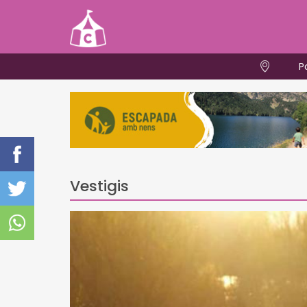
P
Vestigis