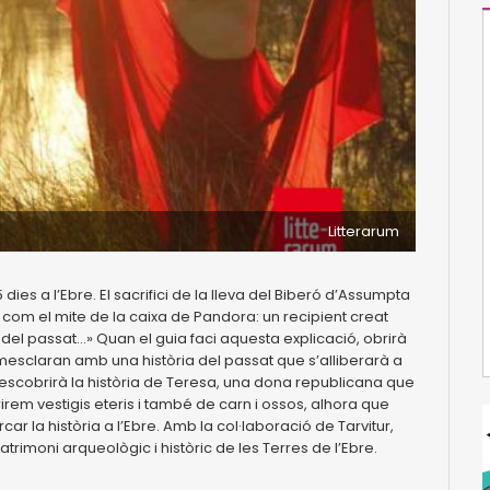
Litterarum
ies a l’Ebre. El sacrifici de la lleva del Biberó d’Assumpta
com el mite de la caixa de Pandora: un recipient creat
del passat…» Quan el guia faci aquesta explicació, obrirà
s mesclaran amb una història del passat que s’alliberarà a
descobrirà la història de Teresa, una dona republicana que
em vestigis eteris i també de carn i ossos, alhora que
r la història a l’Ebre. Amb la col·laboració de Tarvitur,
patrimoni arqueològic i històric de les Terres de l’Ebre.