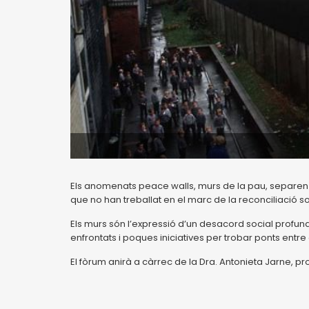
Els anomenats peace walls, murs de la pau, separen i 
que no han treballat en el marc de la reconciliació so
Els murs són l’expressió d’un desacord social profund,
enfrontats i poques iniciatives per trobar ponts entr
El fòrum anirà a càrrec de la Dra. Antonieta Jarne, prof