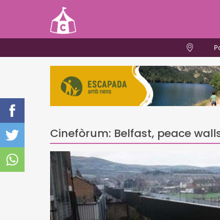
P
Cinefòrum: Belfast, peace wall