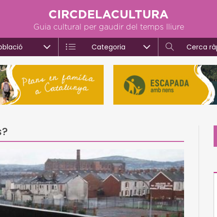
CIRCDELACULTURA
Guia cultural per gaudir del temps lliure
oblació
Categoria
Cerca rà
s?