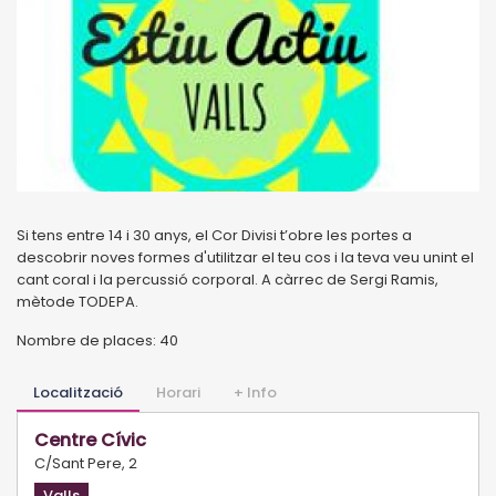
Si tens entre 14 i 30 anys, el Cor Divisi t’obre les portes a
descobrir noves formes d'utilitzar el teu cos i la teva veu unint el
cant coral i la percussió corporal. A càrrec de Sergi Ramis,
mètode TODEPA.
Nombre de places: 40
Localització
Horari
+ Info
Centre Cívic
C/Sant Pere, 2
Valls