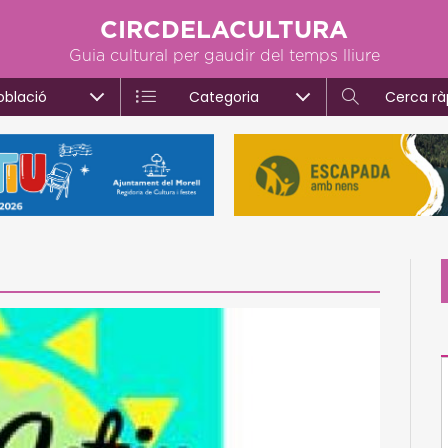
CIRCDELACULTURA
Guia cultural per gaudir del temps lliure
oblació
Categoria
Cerca rà