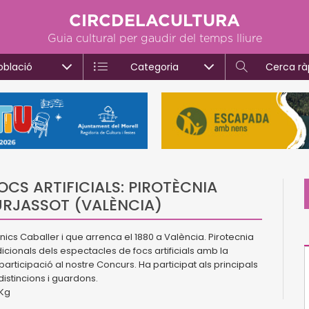
CIRCDELACULTURA
Guia cultural per gaudir del temps lliure
oblació
Categoria
Cerca rà
CS ARTIFICIALS: PIROTÈCNIA
BURJASSOT (VALÈNCIA)
ics Caballer i que arrenca el 1880 a València. Pirotecnia
onals dels espectacles de focs artificials amb la
ticipació al nostre Concurs. Ha participat als principals
distincions i guardons.
 Kg