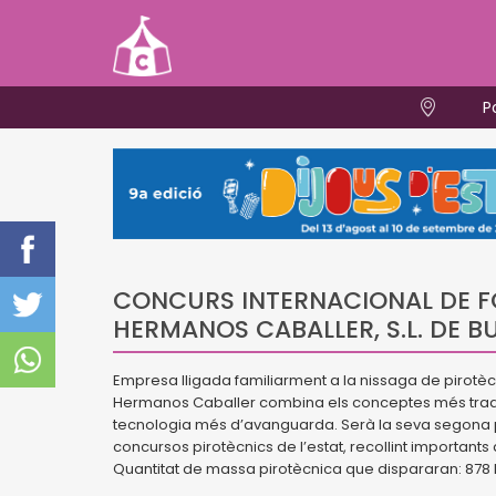
P
CONCURS INTERNACIONAL DE FO
HERMANOS CABALLER, S.L. DE 
Empresa lligada familiarment a la nissaga de pirotècn
Hermanos Caballer combina els conceptes més tradici
tecnologia més d’avanguarda. Serà la seva segona par
concursos pirotècnics de l’estat, recollint importants 
Quantitat de massa pirotècnica que dispararan: 878