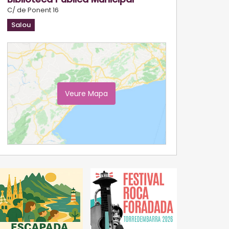
C/ de Ponent 16
Salou
Veure Mapa
Ampliar Mapa