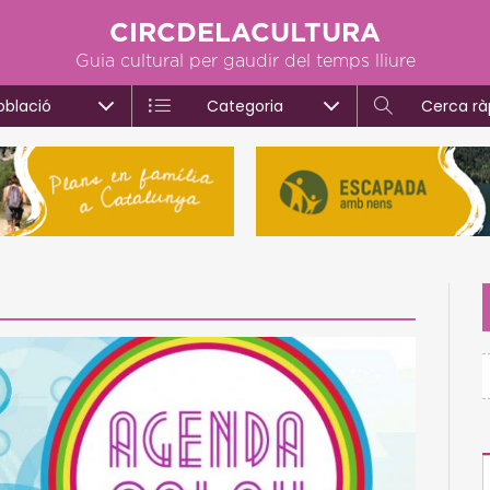
CIRCDELACULTURA
Guia cultural per gaudir del temps lliure
oblació
Categoria
Cerca rà