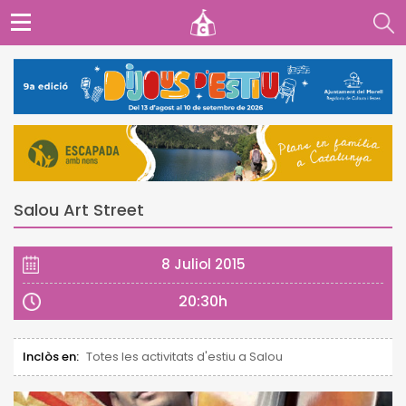
Salou Art Street
8 Juliol 2015
20:30h
Inclòs en:
Totes les activitats d'estiu a Salou